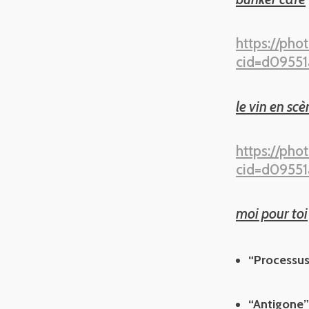
https://ph
cid=d09551
le vin en scè
https://ph
cid=d09551
moi pour toi
“Processus
“Antigone”