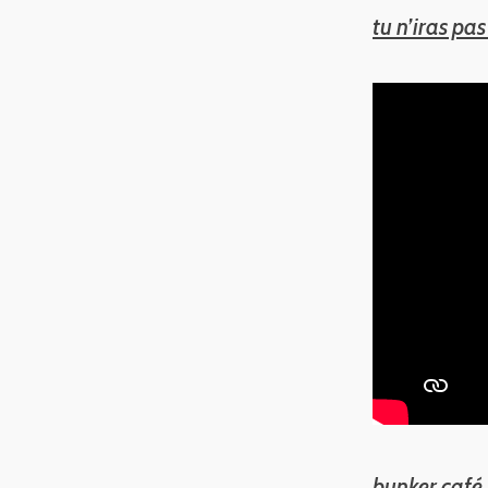
tu n’iras pas
bunker café