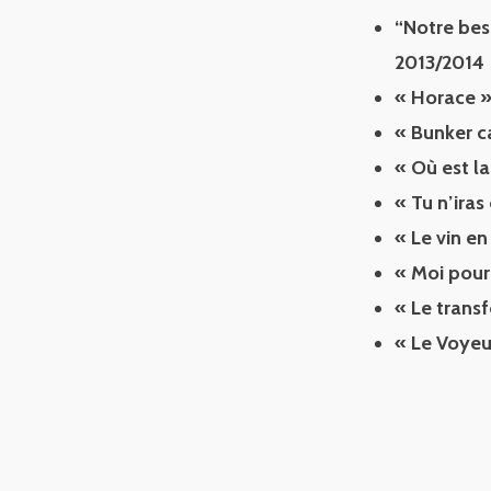
“Notre bes
2013/2014
« Horace »
« Bunker c
« Où est l
« Tu n’iras
« Le vin e
« Moi pour
« Le trans
« Le Voyeu