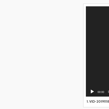
Lecteur
vidéo
00:00
1.
VID-2019111