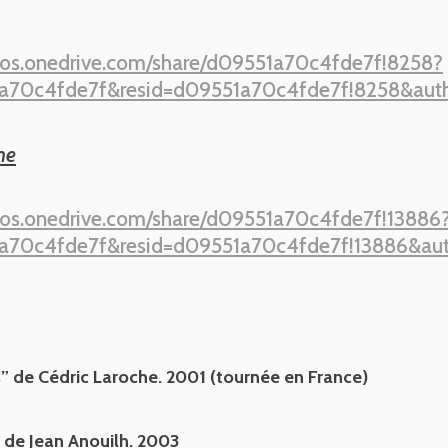
otos.onedrive.com/share/d09551a70c4fde7f!8258?
a70c4fde7f&resid=d09551a70c4fde7f!8258&authk
ne
otos.onedrive.com/share/d09551a70c4fde7f!13886
a70c4fde7f&resid=d09551a70c4fde7f!13886&aut
” de Cédric Laroche. 2001 (tournée en France)
 de Jean Anouilh. 2003