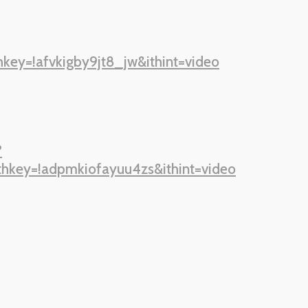
ey=!afvkigby9jt8_jw&ithint=video
?
hkey=!adpmkiofayuu4zs&ithint=video